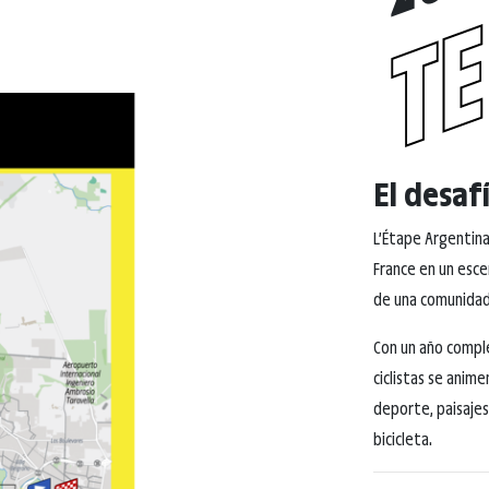
TE
El desaf
L’Étape Argentina 
France en un escen
de una comunidad 
Con un año compl
ciclistas se anim
deporte, paisajes
bicicleta.