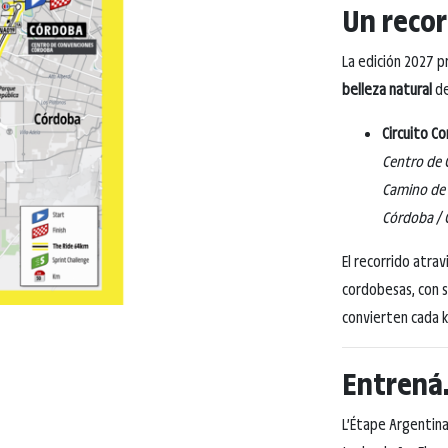
Un recor
La edición 2027 
belleza natural
de
Circuito C
Centro de 
Camino de 
Córdoba / 
El recorrido atra
cordobesas, con s
convierten cada k
Entrená.
L’Étape Argentina