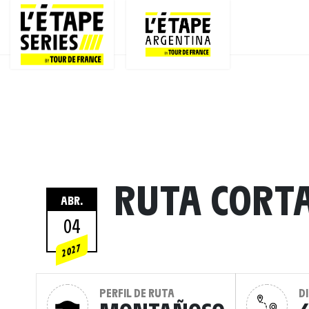
RUTA CORT
ABR.
04
2027
PERFIL DE RUTA
D